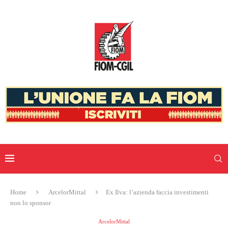
Home
ArcelorMittal
Ex Ilva: l’azienda faccia investimenti
non lo sponsor
ArcelorMittal