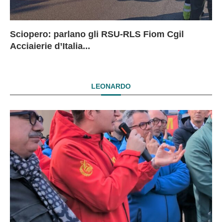
Sciopero: parlano gli RSU-RLS Fiom Cgil
Sc
Ex
Ex
EX
Acciaierie d’Italia...
D
D
I
LEONARDO