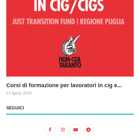
Corsi di formazione per lavoratori in cig e...
73
Le
ne
ma
23 Aprile 2026
22 
17 
SEGUICI