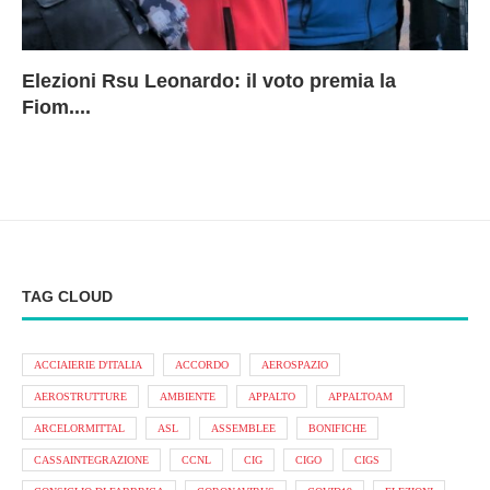
Elezioni Rsu Leonardo: il voto premia la
Ri
Le
In
L
Fiom....
Ae
ca
Le
A
TAG CLOUD
ACCIAIERIE D'ITALIA
ACCORDO
AEROSPAZIO
AEROSTRUTTURE
AMBIENTE
APPALTO
APPALTOAM
ARCELORMITTAL
ASL
ASSEMBLEE
BONIFICHE
CASSAINTEGRAZIONE
CCNL
CIG
CIGO
CIGS