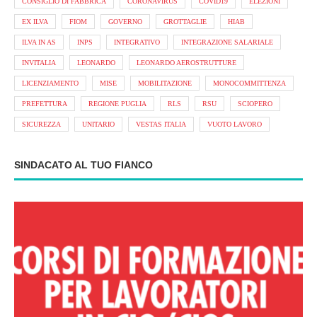
CONSIGLIO DI FABBRICA
CORONAVIRUS
COVID19
ELEZIONI
EX ILVA
FIOM
GOVERNO
GROTTAGLIE
HIAB
ILVA IN AS
INPS
INTEGRATIVO
INTEGRAZIONE SALARIALE
INVITALIA
LEONARDO
LEONARDO AEROSTRUTTURE
LICENZIAMENTO
MISE
MOBILITAZIONE
MONOCOMMITTENZA
PREFETTURA
REGIONE PUGLIA
RLS
RSU
SCIOPERO
SICUREZZA
UNITARIO
VESTAS ITALIA
VUOTO LAVORO
SINDACATO AL TUO FIANCO