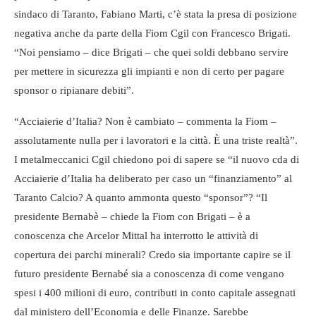
sindaco di Taranto, Fabiano Marti, c’è stata la presa di posizione
negativa anche da parte della Fiom Cgil con Francesco Brigati.
“Noi pensiamo – dice Brigati – che quei soldi debbano servire
per mettere in sicurezza gli impianti e non di certo per pagare
sponsor o ripianare debiti”.
“Acciaierie d’Italia? Non è cambiato – commenta la Fiom –
assolutamente nulla per i lavoratori e la città. È una triste realtà”.
I metalmeccanici Cgil chiedono poi di sapere se “il nuovo cda di
Acciaierie d’Italia ha deliberato per caso un “finanziamento” al
Taranto Calcio? A quanto ammonta questo “sponsor”? “Il
presidente Bernabè – chiede la Fiom con Brigati – è a
conoscenza che Arcelor Mittal ha interrotto le attività di
copertura dei parchi minerali? Credo sia importante capire se il
futuro presidente Bernabé sia a conoscenza di come vengano
spesi i 400 milioni di euro, contributi in conto capitale assegnati
dal ministero dell’Economia e delle Finanze. Sarebbe