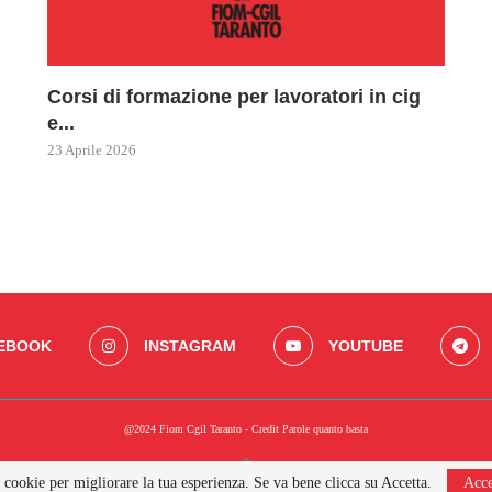
Corsi di formazione per lavoratori in cig
730 |
Legg
e...
docu
maggi
23 Aprile 2026
22 Apri
17 Mar
EBOOK
INSTAGRAM
YOUTUBE
@2024 Fiom Cgil Taranto - Credit
Parole quanto basta
BACK TO TOP
i cookie per migliorare la tua esperienza. Se va bene clicca su Accetta.
Acce