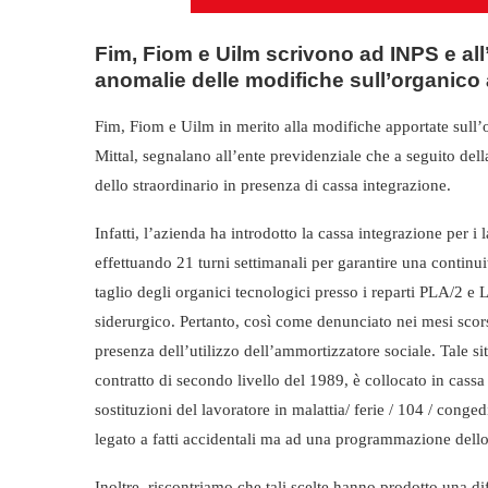
Fim, Fiom e Uilm scrivono ad INPS e all
anomalie delle modifiche sull’organico 
Fim, Fiom e Uilm in merito alla modifiche apportate sull’o
Mittal, segnalano all’ente previdenziale che a seguito del
dello straordinario in presenza di cassa integrazione.
Infatti, l’azienda ha introdotto la cassa integrazione per 
effettuando 21 turni settimanali per garantire una continui
taglio degli organici tecnologici presso i reparti PLA/2 e
siderurgico. Pertanto, così come denunciato nei mesi scor
presenza dell’utilizzo dell’ammortizzatore sociale. Tale si
contratto di secondo livello del 1989, è collocato in cassa 
sostituzioni del lavoratore in malattia/ ferie / 104 / cong
legato a fatti accidentali ma ad una programmazione dello
Inoltre, riscontriamo che tali scelte hanno prodotto una dif