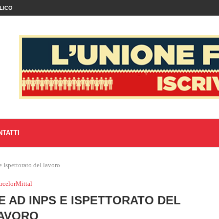
LICO
NTATTI
 Ispettorato del lavoro
rcelorMittal
 AD INPS E ISPETTORATO DEL
AVORO