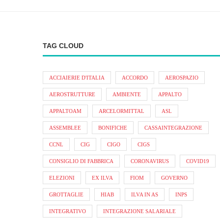
TAG CLOUD
ACCIAIERIE D'ITALIA
ACCORDO
AEROSPAZIO
AEROSTRUTTURE
AMBIENTE
APPALTO
APPALTOAM
ARCELORMITTAL
ASL
ASSEMBLEE
BONIFICHE
CASSAINTEGRAZIONE
CCNL
CIG
CIGO
CIGS
CONSIGLIO DI FABBRICA
CORONAVIRUS
COVID19
ELEZIONI
EX ILVA
FIOM
GOVERNO
GROTTAGLIE
HIAB
ILVA IN AS
INPS
INTEGRATIVO
INTEGRAZIONE SALARIALE