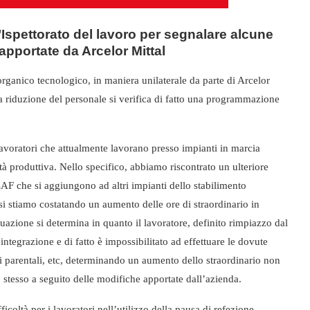
’Ispettorato del lavoro per segnalare alcune
apportate da Arcelor Mittal
rganico tecnologico, in maniera unilaterale da parte di Arcelor
la riduzione del personale si verifica di fatto una programmazione
i lavoratori che attualmente lavorano presso impianti in marcia
tà produttiva. Nello specifico, abbiamo riscontrato un ulteriore
 LAF che si aggiungono ad altri impianti dello stabilimento
si stiamo costatando un aumento delle ore di straordinario in
tuazione si determina in quanto il lavoratore, definito rimpiazzo dal
integrazione e di fatto è impossibilitato ad effettuare le dovute
edi parentali, etc, determinando un aumento dello straordinario non
 stesso a seguito delle modifiche apportate dall’azienda.
ficoltà per i lavoratori nell’utilizzo della pausa di refezione