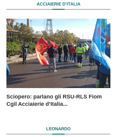
ACCIAIERIE D’ITALIA
Sciopero: parlano gli RSU-RLS Fiom
Sciopero L
Ex Ilva: 
Ex Ilva. R
EX ILVA.
Cgil Acciaierie d’Italia...
in...
mesi. Si...
President
DRAMMAT
SUBITO I
LEONARDO