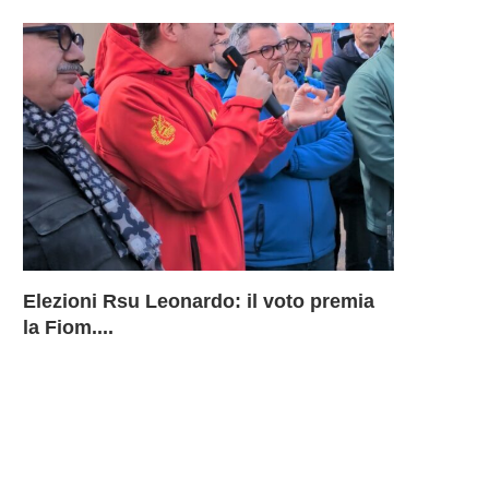
Elezioni Rsu Leonardo: il voto premia
Richiesta 
Leonardo 
Inammissib
LEONARD
la Fiom....
BU Aerostr
davanti ai
Sciopero 
DELLA B