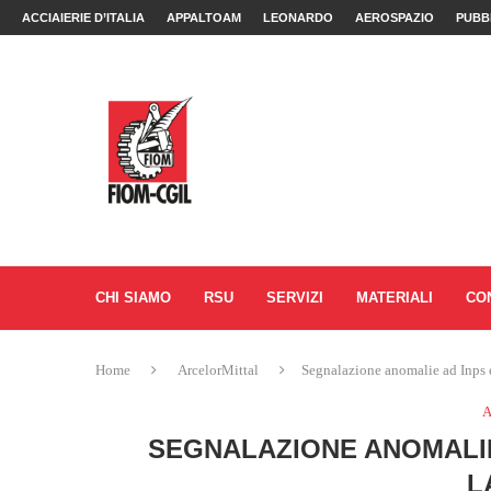
ACCIAIERIE D’ITALIA
APPALTOAM
LEONARDO
AEROSPAZIO
PUBB
CHI SIAMO
RSU
SERVIZI
MATERIALI
CO
Home
ArcelorMittal
Segnalazione anomalie ad Inps e
A
SEGNALAZIONE ANOMALIE
L